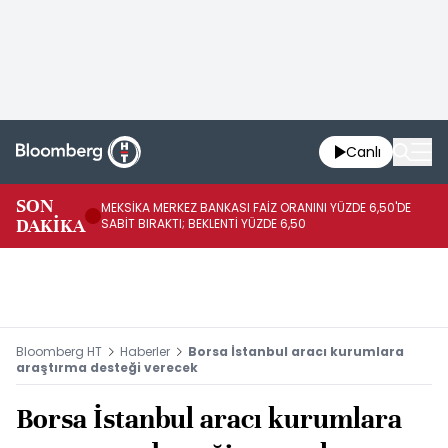
Canlı
SON
MEKSİKA MERKEZ BANKASI FAİZ ORANINI YÜZDE 6,50'DE
OY
DAKİKA
SABİT BIRAKTI; BEKLENTİ YÜZDE 6,50
AÇ
Bloomberg HT
Haberler
Borsa İstanbul aracı kurumlara
araştırma desteği verecek
Borsa İstanbul aracı kurumlara