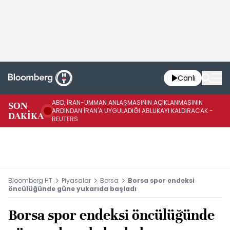
Canlı
ABD, İRAN-UMMAN ANLAŞMASININ AÇIKLANMASININ
AB
SON
ARDINDAN İRAN'A UYGULADIĞI ABLUKAYI KALDIRACAK -
GE
DAKİKA
REUTERS
UY
Bloomberg HT
Piyasalar
Borsa
Borsa spor endeksi
öncülüğünde güne yukarıda başladı
Borsa spor endeksi öncülüğünde