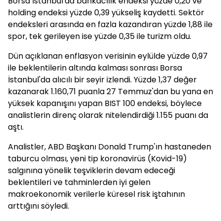
Borsa İstanbul'da bankacılık endeksi yüzde 0,20 ve
holding endeksi yüzde 0,39 yükseliş kaydetti. Sektör
endeksleri arasında en fazla kazandıran yüzde 1,88 ile
spor, tek gerileyen ise yüzde 0,35 ile turizm oldu.
Dün açıklanan enflasyon verisinin eylülde yüzde 0,97
ile beklentilerin altında kalması sonrası Borsa
İstanbul'da alıcılı bir seyir izlendi. Yüzde 1,37 değer
kazanarak 1.160,71 puanla 27 Temmuz'dan bu yana en
yüksek kapanışını yapan BIST 100 endeksi, böylece
analistlerin direnç olarak nitelendirdiği 1.155 puanı da
aştı.
Analistler, ABD Başkanı Donald Trump'ın hastaneden
taburcu olması, yeni tip koronavirüs (Kovid-19)
salgınına yönelik teşviklerin devam edeceği
beklentileri ve tahminlerden iyi gelen
makroekonomik verilerle küresel risk iştahının
arttığını söyledi.