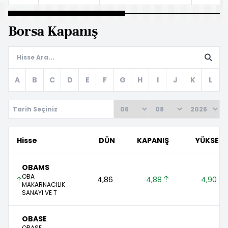
Borsa Kapanış
A
B
C
D
E
F
G
H
I
J
K
L
Tarih Seçiniz
Hisse
DÜN
KAPANIŞ
YÜKSEK
OBAMS
OBA
4,86 
4,88 
4,90 
MAKARNACILIK
SANAYI VE T
OBASE
OBASE