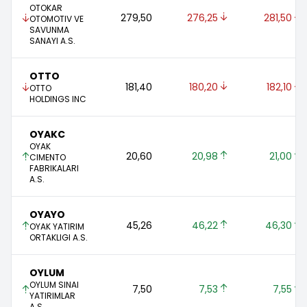
OTOKAR
279,50 
276,25 
281,50 
OTOMOTIV VE
SAVUNMA
SANAYI A.S.
OTTO
181,40 
180,20 
182,10 
OTTO
HOLDINGS INC
OYAKC
OYAK
20,60 
20,98 
21,00 
CIMENTO
FABRIKALARI
A.S.
OYAYO
45,26 
46,22 
46,30 
OYAK YATIRIM
ORTAKLIGI A.S.
OYLUM
OYLUM SINAI
7,50 
7,53 
7,55 
YATIRIMLAR
A.S.