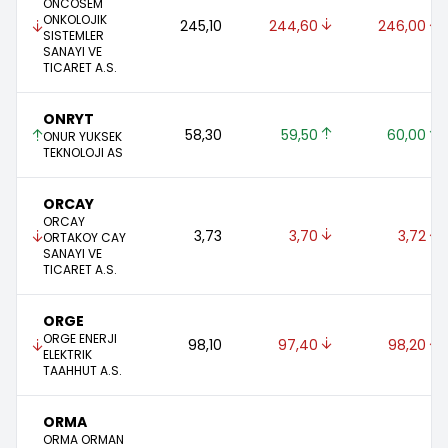
ONCOSEM
ONKOLOJIK
245,10 
244,60 
246,00 
SISTEMLER
SANAYI VE
TICARET A.S.
ONRYT
58,30 
59,50 
60,00 
ONUR YUKSEK
TEKNOLOJI AS
ORCAY
ORCAY
3,73 
3,70 
3,72 
ORTAKOY CAY
SANAYI VE
TICARET A.S.
ORGE
ORGE ENERJI
98,10 
97,40 
98,20 
ELEKTRIK
TAAHHUT A.S.
ORMA
ORMA ORMAN