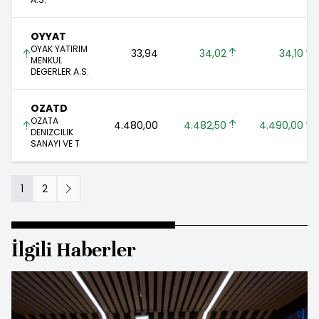
OYYAT
OYAK YATIRIM
33,94 
34,02 
34,10 
MENKUL
DEGERLER A.S.
OZATD
OZATA
4.480,00 
4.482,50 
4.490,00 
DENIZCILIK
SANAYI VE T
1
2
İlgili Haberler