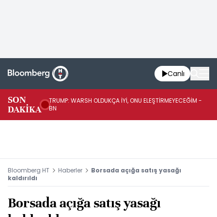
Canlı
SON
TRUMP: WARSH OLDUKÇA İYİ, ONU ELEŞTİRMEYECEĞİM -
TR
DAKİKA
BN
KA
Bloomberg HT
Haberler
Borsada açığa satış yasağı
kaldırıldı
Borsada açığa satış yasağı