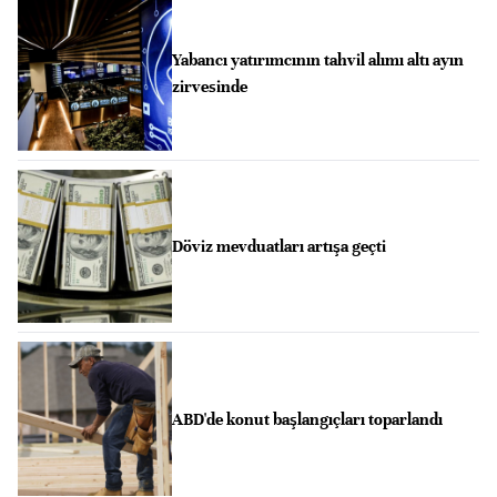
Yabancı yatırımcının tahvil alımı altı ayın
zirvesinde
Döviz mevduatları artışa geçti
ABD'de konut başlangıçları toparlandı