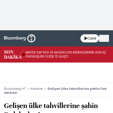
Canlı
SON
ABD'DE S&P 500 VE NASDAQ 100 ENDEKSLERİNİN GÜN İÇİ
TR
DAKİKA
YÜKSELİŞLERİ YÜZDE 1'E ULAŞTI
İN
Bloomberg HT
Haberler
Gelişen ülke tahvillerine şahin Fed
darbesi
Gelişen ülke tahvillerine şahin