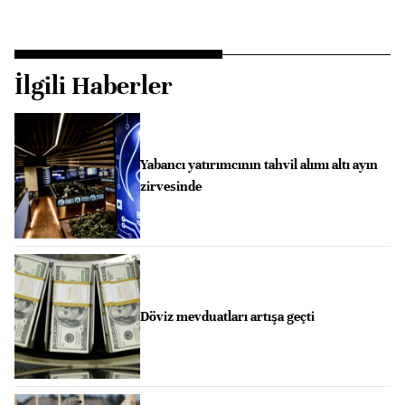
İlgili Haberler
Yabancı yatırımcının tahvil alımı altı ayın
zirvesinde
Döviz mevduatları artışa geçti