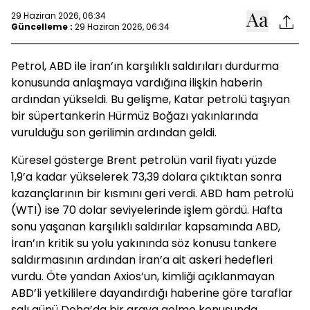
29 Haziran 2026, 06:34
Güncelleme :
29 Haziran 2026, 06:34
Petrol, ABD ile İran’ın karşılıklı saldırıları durdurma
konusunda anlaşmaya vardığına ilişkin haberin
ardından yükseldi. Bu gelişme, Katar petrolü taşıyan
bir süpertankerin Hürmüz Boğazı yakınlarında
vurulduğu son gerilimin ardından geldi.
Küresel gösterge Brent petrolün varil fiyatı yüzde
1,9’a kadar yükselerek 73,39 dolara çıktıktan sonra
kazançlarının bir kısmını geri verdi. ABD ham petrolü
(WTI) ise 70 dolar seviyelerinde işlem gördü. Hafta
sonu yaşanan karşılıklı saldırılar kapsamında ABD,
İran’ın kritik su yolu yakınında söz konusu tankere
saldırmasının ardından İran’a ait askeri hedefleri
vurdu. Öte yandan Axios’un, kimliği açıklanmayan
ABD’li yetkililere dayandırdığı haberine göre taraflar
salı günü Doha’da bir araya gelme konusunda