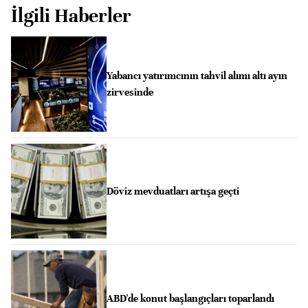
İlgili Haberler
Yabancı yatırımcının tahvil alımı altı ayın
zirvesinde
Döviz mevduatları artışa geçti
ABD'de konut başlangıçları toparlandı