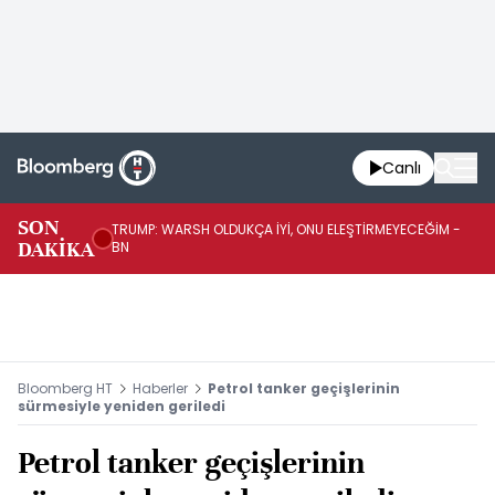
Canlı
SON
TRUMP: WARSH OLDUKÇA İYİ, ONU ELEŞTİRMEYECEĞİM -
TR
DAKİKA
BN
KA
Bloomberg HT
Haberler
Petrol tanker geçişlerinin
sürmesiyle yeniden geriledi
Petrol tanker geçişlerinin