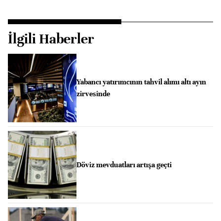
İlgili Haberler
Yabancı yatırımcının tahvil alımı altı ayın
zirvesinde
Döviz mevduatları artışa geçti