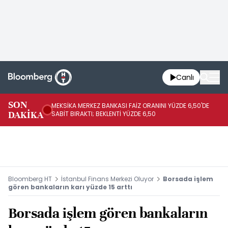
Canlı
SON
MEKSİKA MERKEZ BANKASI FAİZ ORANINI YÜZDE 6,50'DE
OY
DAKİKA
SABİT BIRAKTI; BEKLENTİ YÜZDE 6,50
AÇ
Bloomberg HT
İstanbul Finans Merkezi Oluyor
Borsada işlem
gören bankaların karı yüzde 15 arttı
Borsada işlem gören bankaların