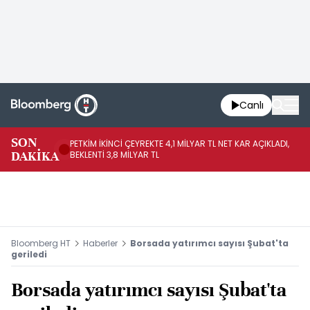
Canlı
SON
PETKİM İKİNCİ ÇEYREKTE 4,1 MİLYAR TL NET KAR AÇIKLADI,
İR
DAKİKA
BEKLENTİ 3,8 MİLYAR TL
UY
Bloomberg HT
Haberler
Borsada yatırımcı sayısı Şubat'ta
geriledi
Borsada yatırımcı sayısı Şubat'ta