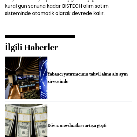
kural gün sonuna kadar BISTECH alım satım
sisteminde otomatik olarak devrede kalır.
İlgili Haberler
Yabancı yatırımcının tahvil alımı altı ayın
zirvesinde
Döviz mevduatları artışa geçti