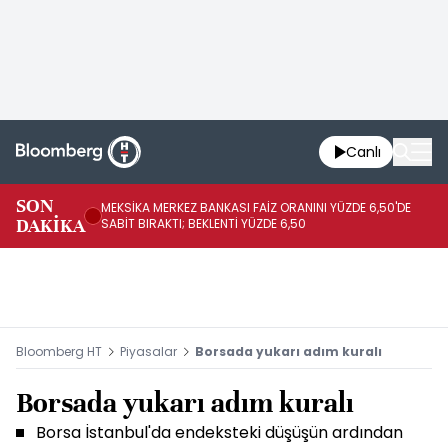
Canlı
SON
MEKSİKA MERKEZ BANKASI FAİZ ORANINI YÜZDE 6,50'DE
OY
DAKİKA
SABİT BIRAKTI; BEKLENTİ YÜZDE 6,50
AÇ
Bloomberg HT
Piyasalar
Borsada yukarı adım kuralı
Borsada yukarı adım kuralı
Borsa İstanbul'da endeksteki düşüşün ardından