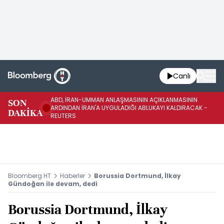
Canlı
ABD, İRAN-UMMAN ANLAŞMASININ AÇIKLANMASININ
AB
SON
ARDINDAN İRAN'A UYGULADIĞI ABLUKAYI KALDIRACAK -
GE
DAKİKA
REUTERS
UY
Bloomberg HT
Haberler
Borussia Dortmund, İlkay
Gündoğan ile devam, dedi
Borussia Dortmund, İlkay