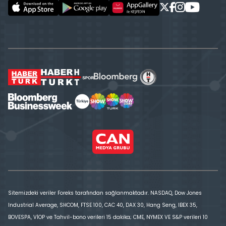
Sitemizdeki veriler Foreks tarafından sağlanmaktadır. NASDAQ, Dow Jones
Industrial Average, SHCOM, FTSE 100, CAC 40, DAX 30, Hang Seng, IBEX 35,
BOVESPA, VİOP ve Tahvil-bono verileri 15 dakika; CME, NYMEX VE S&P verileri 10