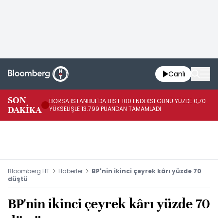
Canlı
SON
BORSA İSTANBUL'DA BIST 100 ENDEKSİ GÜNÜ YÜZDE 0,70
AB
DAKİKA
YÜKSELİŞLE 13.799 PUANDAN TAMAMLADI
AR
Bloomberg HT
Haberler
BP'nin ikinci çeyrek kârı yüzde 70
düştü
BP'nin ikinci çeyrek kârı yüzde 70