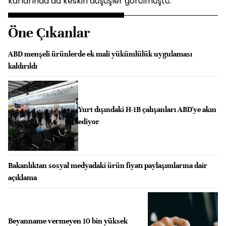
kârlarında da keskin düşüşler görülmüştü.
Öne Çıkanlar
ABD menşeli ürünlerde ek mali yükümlülük uygulaması
kaldırıldı
Yurt dışındaki H-1B çalışanları ABD'ye akın
ediyor
Bakanlıktan sosyal medyadaki ürün fiyatı paylaşımlarına dair
açıklama
Beyanname vermeyen 10 bin yüksek