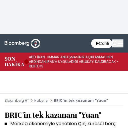
Canlı
ABD, İRAN-UMMAN ANLAŞMASININ AÇIKLANMASININ
AB
SON
ARDINDAN İRAN'A UYGULADIĞI ABLUKAYI KALDIRACAK -
GE
DAKİKA
REUTERS
UY
Bloomberg HT
Haberler
BRIC'in tek kazananı "Yuan"
BRIC'in tek kazananı "Yuan"
Merkezi ekonomiyle yönetilen Çin, küresel borç