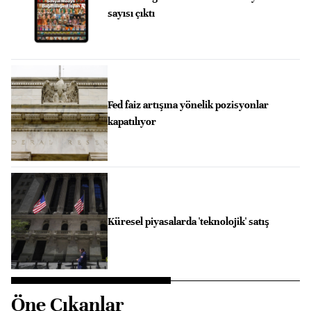
sayısı çıktı
Fed faiz artışına yönelik pozisyonlar
kapatılıyor
Küresel piyasalarda 'teknolojik' satış
Öne Çıkanlar