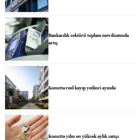
Bankacılık sektörü toplam mevduatında
artış
Konutta reel kayıp yedinci ayında
Konutta yılın en yüksek aylık satışı