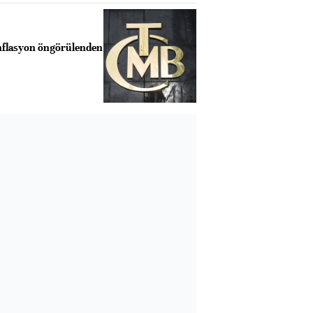
nflasyon öngörülenden