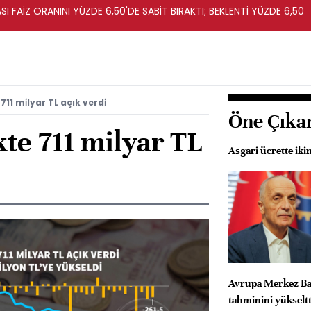
I FAİZ ORANINI YÜZDE 6,50'DE SABİT BIRAKTI; BEKLENTİ YÜZDE 6,50
711 mi̇lyar TL açık verdi̇
Öne Çıka
kte 711 milyar TL
Asgari ücrette ik
Avrupa Merkez Ban
tahminini yükseltt