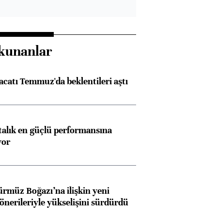
kunanlar
racatı Temmuz'da beklentileri aştı
ftalık en güçlü performansına
yor
ürmüz Boğazı’na ilişkin yeni
 önerileriyle yükselişini sürdürdü