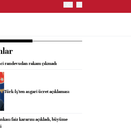
OYAK ÇİMENTO İKİNCİ ÇEY
nlar
inci randevudan rakam çıkmadı
Türk-İş'ten asgari ücret açıklaması
kası faiz kararını açıkladı, büyüme
i