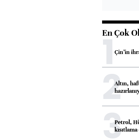
En Çok O
1
Çin’in ih
2
Altın, ha
hazırlanı
3
Petrol, H
kısıtlama