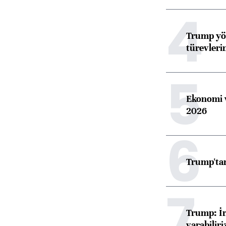
4
Trump yön
türevleri
5
Ekonomi v
2026
6
Trump'tan
7
Trump: İr
varabiliri