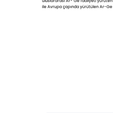
uluslararası Ar- Ge faaliyeti yürüten
ile Avrupa çapında yürütülen Ar-Ge 