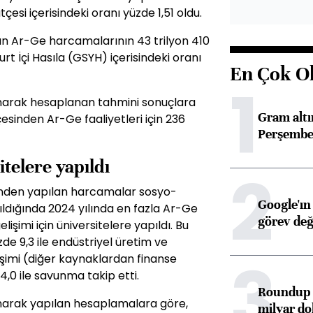
si içerisindeki oranı yüzde 1,51 oldu.
n Ar-Ge harcamalarının 43 trilyon 410
rt İçi Hasıla (GSYH) içerisindeki oranı
En Çok O
1
ınarak hesaplanan tahmini sonuçlara
Gram alt
esinden Ar-Ge faaliyetleri için 236
Perşembe 
telere yapıldı
2
inden yapılan harcamalar sosyo-
Google'ın
ıldığında 2024 yılında en fazla Ar-Ge
görev değ
lişimi için üniversitelere yapıldı. Bu
de 9,3 ile endüstriyel üretim ve
3
elişimi (diğer kaynaklardan finanse
4,0 ile savunma takip etti.
Roundup d
ınarak yapılan hesaplamalara göre,
milyar dol