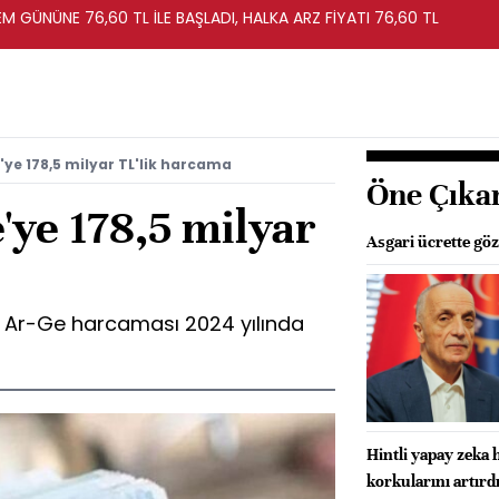
EM GÜNÜNE 76,60 TL İLE BAŞLADI, HALKA ARZ FİYATI 76,60 TL
ye 178,5 milyar TL'lik harcama
Öne Çıka
'ye 178,5 milyar
Asgari ücrette göz
 Ar-Ge harcaması 2024 yılında
Hintli yapay zeka 
korkularını artırd