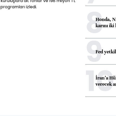
 kuruluşlara ait fonlar ve 198 milyon TL
8
programları izledi.
Honda, Ni
karını iki
9
Fed yetki
10
İran’a Hü
verecek 