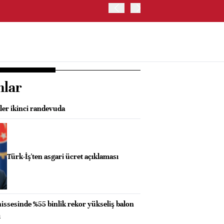
BIST 100 ENDEKSİ GÜNE Y
nlar
ler ikinci randevuda
Türk-İş'ten asgari ücret açıklaması
hissesinde %55 binlik rekor yükseliş balon
ı