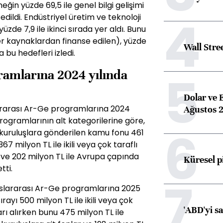
eğin yüzde 69,5 ile genel bilgi gelişimi
4
edildi. Endüstriyel üretim ve teknoloji
de 7,9 ile ikinci sırada yer aldı. Bunu
iğer kaynaklardan finanse edilen), yüzde
Wall Stre
 bu hedefleri izledi.
5
ramlarına 2024 yılında
Dolar ve 
ararası Ar-Ge programlarına 2024
Ağustos 2
 programlarının alt kategorilerine göre,
6
n kuruluşlara gönderilen kamu fonu 461
367 milyon TL ile ikili veya çok taraflı
ve 202 milyon TL ile Avrupa çapında
Küresel p
tti.
7
uslararası Ar-Ge programlarına 2025
 sırayı 500 milyon TL ile ikili veya çok
'ABD'yi s
rı alırken bunu 475 milyon TL ile