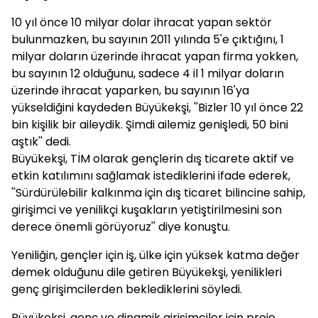
10 yıl önce 10 milyar dolar ihracat yapan sektör
bulunmazken, bu sayının 2011 yılında 5'e çıktığını, 1
milyar doların üzerinde ihracat yapan firma yokken,
bu sayının 12 olduğunu, sadece 4 il 1 milyar doların
üzerinde ihracat yaparken, bu sayının 16'ya
yükseldiğini kaydeden Büyükekşi, ''Bizler 10 yıl önce 22
bin kişilik bir aileydik. Şimdi ailemiz genişledi, 50 bini
aştık'' dedi.
Büyükekşi, TİM olarak gençlerin dış ticarete aktif ve
etkin katılımını sağlamak istediklerini ifade ederek,
''Sürdürülebilir kalkınma için dış ticaret bilincine sahip,
girişimci ve yenilikçi kuşakların yetiştirilmesini son
derece önemli görüyoruz'' diye konuştu.
Yeniliğin, gençler için iş, ülke için yüksek katma değer
demek olduğunu dile getiren Büyükekşi, yenilikleri
genç girişimcilerden beklediklerini söyledi.
Büyükekşi, genç ve dinamik girişimciler için proje