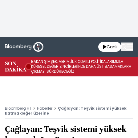
Canlı
BAKAN ŞİMŞEK: VERİMLİLİK ODAKLI POLİTİKALARIMIZLA
BA
SON
KÜRESEL DEĞER ZİNCİRLERİNDE DAHA ÜST BASAMAKLARA
VE
DAKİKA
ÇIKMAYI SÜRDÜRECEĞİZ
DÖ
Bloomberg HT
Haberler
Çağlayan: Teşvik sistemi yüksek
katma değer üzerine
Çağlayan: Teşvik sistemi yüksek