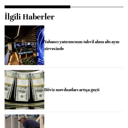
İlgili Haberler
Yabancı yatırımcının tahvil alımı altı ayın
zirvesinde
Döviz mevduatları artışa geçti