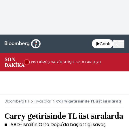
Canlı
SON
ON
ONS GÜMÜŞ %4 YÜKSELİŞLE 62 DOLARI AŞTI
DAKİKA
SE
Bloomberg HT
Piyasalar
Carry getirisinde TL üst sıralarda
Carry getirisinde TL üst sıralarda
ABD-İsrail'in Orta Doğu'da başlattığı savaş