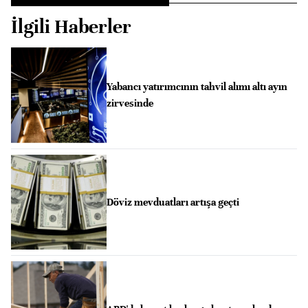
İlgili Haberler
Yabancı yatırımcının tahvil alımı altı ayın
zirvesinde
Döviz mevduatları artışa geçti