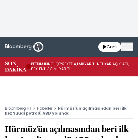
Canlı
SON
PETKİM İKİNCİ ÇEYREKTE 4,1 MİLYAR TL NET KAR AÇIKLADI,
İR
DAKİKA
BEKLENTİ 3,8 MİLYAR TL
UY
Bloomberg HT
Haberler
Hürmüz'ün açılmasından beri ilk
kez Suudi petrolü ABD yolunda
Hürmüz'ün açılmasından beri ilk