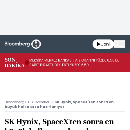
Canlı
SON
MEKSİKA MERKEZ BANKASI FAİZ ORANINI YÜZDE 6,50'DE
OY
DAKİKA
SABİT BIRAKTI; BEKLENTİ YÜZDE 6,50
AÇ
Bloomberg HT
Haberler
SK Hynix, SpaceX'ten sonra en
büyük halka arza hazırlanıyor
SK Hynix, SpaceX'ten sonra en