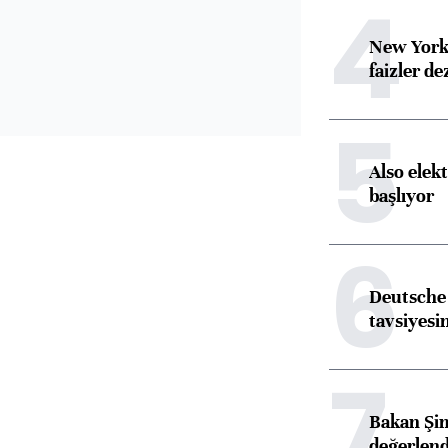
4
New York
faizler d
5
Also elekt
başlıyor
6
Deutsche 
tavsiyesin
7
Bakan Şim
değerlen