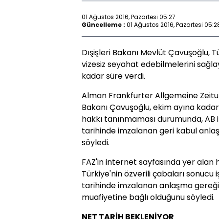
01 Ağustos 2016, Pazartesi 05:27
Güncelleme :
01 Ağustos 2016, Pazartesi 05:2
Dışişleri Bakanı Mevlüt Çavuşoğlu, T
vizesiz seyahat edebilmelerini sağl
kadar süre verdi.
Alman Frankfurter Allgemeine Zeitu
Bakanı Çavuşoğlu, ekim ayına kadar
hakkı tanınmaması durumunda, AB il
tarihinde imzalanan geri kabul anl
söyledi.
FAZ'in internet sayfasında yer alan
Türkiye'nin özverili çabaları sonucu
tarihinde imzalanan anlaşma gereği
muafiyetine bağlı olduğunu söyledi.
NET TARİH BEKLENİYOR