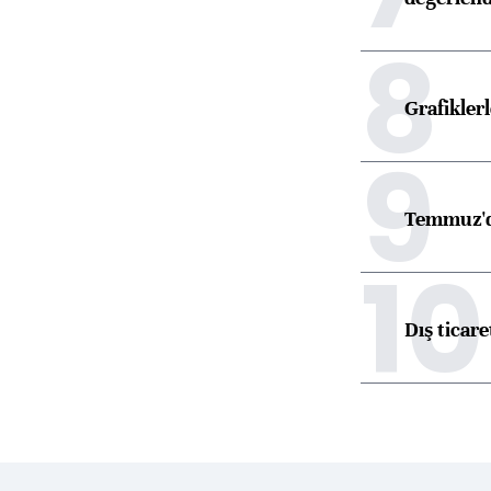
8
Grafikle
9
Temmuz'd
10
Dış ticare