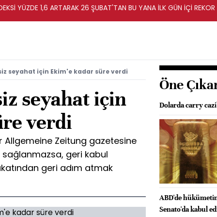
KSİ YÜZDE 1,6 ARTARAK 26 ŞUBAT'TAN BU YANA İLK GÜN İÇİ REKOR 
iz seyahat için Ekim'e kadar süre verdi
Öne Çıka
iz seyahat için
Dolarda carry cazi
re verdi
r Allgemeine Zeitung gazetesine
i sağlanmazsa, geri kabul
akatından geri adım atmak
ABD'de hükümetin a
Senato'da kabul ed