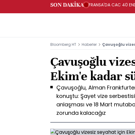
SON DAKİKA
FRANSA'DA CAC 40 ENDE
Bloomberg HT
Haberler
Çavuşoğlu vizes
Çavuşoğlu vizes
Ekim'e kadar sü
Çavuşoğlu, Alman Frankfurte
konuştu: Şayet vize serbestis
anlaşması ve 18 Mart mutab
zorunda kalacağız