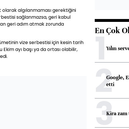
it olarak algılanmaması gerektiğini
bestisi sağlanmazsa, geri kabul
dan geri adım atmak zorunda
En Çok O
1
metinin vize serbestisi için kesin tarih
Yılın serv
 Ekim ayı başı ya da ortası olabilir,
edi.
2
Google, Ea
etti
3
Kira zam 