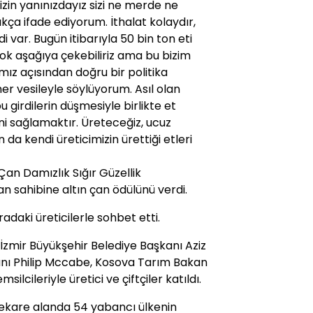
zin yanınızdayız sizi ne merde ne
a ifade ediyorum. İthalat kolaydır,
 var. Bugün itibarıyla 50 bin ton eti
çok aşağıya çekebiliriz ama bu bizim
mız açısından doğru bir politika
er vesileyle söylüyorum. Asıl olan
u girdilerin düşmesiyle birlikte et
ni sağlamaktır. Üreteceğiz, ucuz
da kendi üreticimizin ürettiği etleri
 Çan Damızlık Sığır Güzellik
 sahibine altın çan ödülünü verdi.
adaki üreticilerle sohbet etti.
 İzmir Büyükşehir Belediye Başkanı Aziz
şkanı Philip Mccabe, Kosova Tarım Bakan
ilcileriyle üretici ve çiftçiler katıldı.
rekare alanda 54 yabancı ülkenin