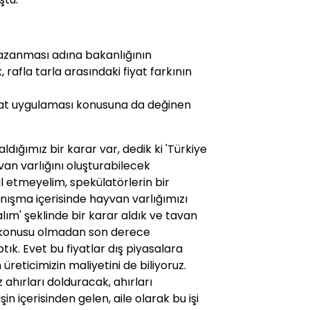
 kazanması adına bakanlığının
 rafla tarla arasındaki fiyat farkının
yat uygulaması konusuna da değinen
aldığımız bir karar var, dedik ki 'Türkiye
van varlığını oluşturabilecek
al etmeyelim, spekülatörlerin bir
anışma içerisinde hayvan varlığımızı
lım' şeklinde bir karar aldık ve tavan
öz konusu olmadan son derece
ık. Evet bu fiyatlar dış piyasalara
reticimizin maliyetini de biliyoruz.
ahırları dolduracak, ahırları
 içerisinden gelen, aile olarak bu işi