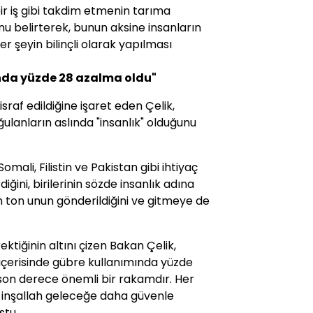
ir iş gibi takdim etmenin tarıma
u belirterek, bunun aksine insanların
er şeyin bilinçli olarak yapılması
mında yüzde 28 azalma oldu"
israf edildiğine işaret eden Çelik,
ulanların aslında "insanlık" olduğunu
omali, Filistin ve Pakistan gibi ihtiyaç
iğini, birilerinin sözde insanlık adına
n ton unun gönderildiğini ve gitmeye de
ektiğinin altını çizen Bakan Çelik,
ıl içerisinde gübre kullanımında yüzde
u son derece önemli bir rakamdır. Her
ak inşallah geleceğe daha güvenle
ştu.