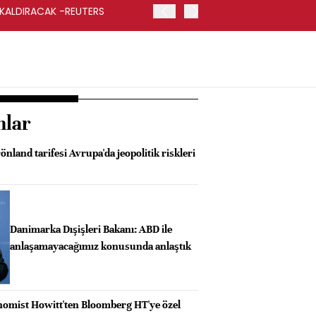
 KALDIRACAK -REUTERS
ABD DIŞİŞLERİ BAKANLIĞI
UYGULANACAK
nlar
önland tarifesi Avrupa'da jeopolitik riskleri
Danimarka Dışişleri Bakanı: ABD ile
anlaşamayacağımız konusunda anlaştık
omist Howitt'ten Bloomberg HT'ye özel