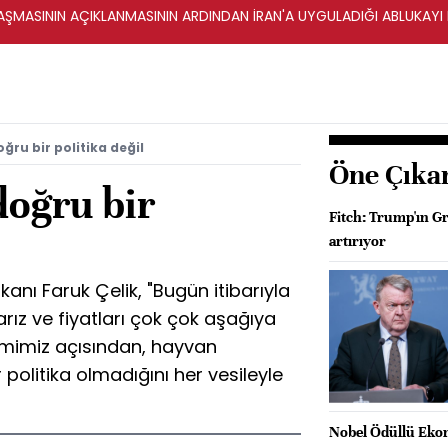
ŞMASININ AÇIKLANMASININ ARDINDAN İRAN'A UYGULADIĞI ABLUKAYI
doğru bir politika değil
Öne Çıka
 doğru bir
Fitch: Trump'ın Gr
artırıyor
anı Faruk Çelik, "Bugün itibarıyla
rız ve fiyatları çok çok aşağıya
timimiz açısından, hayvan
 politika olmadığını her vesileyle
Nobel Ödüllü Ekon