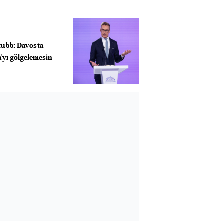
Stubb: Davos'ta
'yı gölgelemesin