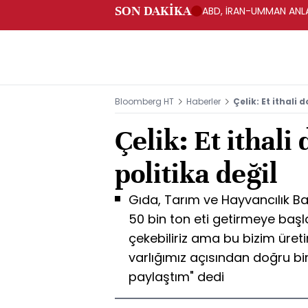
SON DAKİKA
ABD, İRAN-UMMAN ANLA
Bloomberg HT
Haberler
Çelik: Et ithali 
Çelik: Et ithali
politika değil
Gıda, Tarım ve Hayvancılık Bak
50 bin ton eti getirmeye başla
çekebiliriz ama bu bizim üre
varlığımız açısından doğru bir
paylaştım" dedi