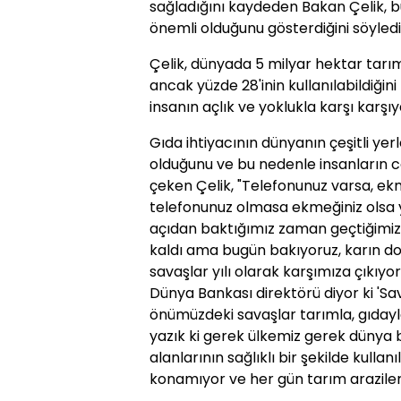
sağladığını kaydeden Bakan Çelik, bu
önemli olduğunu gösterdiğini söyledi
Çelik, dünyada 5 milyar hektar tarım
ancak yüzde 28'inin kullanılabildiği
insanın açlık ve yoklukla karşı karşıy
Gıda ihtiyacının dünyanın çeşitli y
olduğunu ve bu nedenle insanların ca
çeken Çelik, "Telefonunuz varsa, ek
telefonunuz olmasa ekmeğiniz olsa ya
açıdan baktığımız zaman geçtiğimiz 
kaldı ama bugün bakıyoruz, karın d
savaşlar yılı olarak karşımıza çıkıyo
Dünya Bankası direktörü diyor ki 'S
önümüzdeki savaşlar tarımla, gıdayla
yazık ki gerek ülkemiz gerek düny
alanlarının sağlıklı bir şekilde kulla
konamıyor ve her gün tarım arazileri