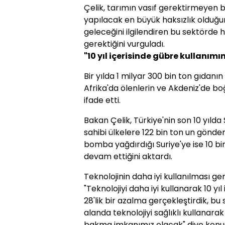
Çelik, tarımın vasıf gerektirmeyen b
yapılacak en büyük haksızlık olduğun
geleceğini ilgilendiren bu sektörde h
gerektiğini vurguladı.
"10 yıl içerisinde gübre kullanı
Bir yılda 1 milyar 300 bin ton gıdanın 
Afrika'da ölenlerin ve Akdeniz'de boğ
ifade etti.
Bakan Çelik, Türkiye'nin son 10 yılda S
sahibi ülkelere 122 bin ton un gönderd
bomba yağdırdığı Suriye'ye ise 10 bi
devam ettiğini aktardı.
Teknolojinin daha iyi kullanılması ger
"Teknolojiyi daha iyi kullanarak 10 y
28'lik bir azalma gerçekleştirdik, b
alanda teknolojiyi sağlıklı kullanar
bakma imkanımız olacak" diye konu