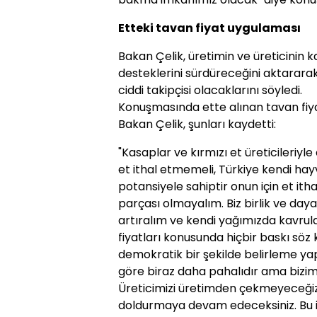
Etteki tavan fiyat uygulaması
Bakan Çelik, üretimin ve üreticinin
desteklerini sürdüreceğini aktararak,
ciddi takipçisi olacaklarını söyledi.
Konuşmasında ette alınan tavan fi
Bakan Çelik, şunları kaydetti:
"Kasaplar ve kırmızı et üreticileriyle 
et ithal etmemeli, Türkiye kendi hay
potansiyele sahiptir onun için et ith
parçası olmayalım. Biz birlik ve day
artıralım ve kendi yağımızda kavrula
fiyatları konusunda hiçbir baskı s
demokratik bir şekilde belirleme yapt
göre biraz daha pahalıdır ama bizim ü
Üreticimizi üretimden çekmeyeceğiz 
doldurmaya devam edeceksiniz. Bu işin