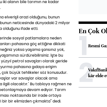
 iki alanın bile tarımın ne kadar
.
a elverişli arazi olduğunu, bunun
ni bunun neticesinde dünyadaki 2 milyar
a olduğunu ifade etti.
En Çok O
1
erlerinde sosyal patlamalara neden
nları pahasına göç ettiğine dikkati
Resmi Ga
meğiniz yoksa yaşama şansınız yok,
şamınızı sürdürebilirsiniz. İşte bu
2
yüzyıl petrol savaşları olarak geride
oyurma pahasına gıdaya erişim
VakıfBank
r, çok büyük tehlikeler söz konusudur.
kâr elde e
avaşlar var savaşlar olacak ama
 ilgili olacaktır.' Bu tabloya rağmen ne
a betonlaşmaya devam ediyor. Tarım
nılması noktasında bir irade ortaya
 bir bir elimizden çıkmakta" dedi.