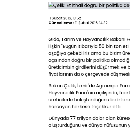
11 Şubat 2016, 13:52
Güncelleme :
11 Şubat 2016, 14:32
Gıda, Tarım ve Hayvancılık Bakanı Fa
ilişkin "Bugün itibarıyla 50 bin ton e
aşağıya çekebiliriz ama bu bizim üre
açısından doğru bir politika olmadığı
üreticimizin girdilerini düşürmek ve b
fiyatlarının da o çerçevede düşmesin
Bakan Çelik, İzmir'de Agroexpo Eurasi
Hayvancılık Fuarı'nın açılışında, fuar
üreticilerle buluşturduğunu belirter
harcayan herkese teşekkür etti.
Dünyada 77 trilyon dolar olan kürese
oluşturduğunu ve dünya nüfusunun y