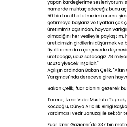
yapan kardeşlerime sesleniyorum; si
namerde muhtaç edeceğiz bunu açıkç
50 bin ton ithal etme imkanımız şimdi
getirmeye başlarız ve fiyatları çok 
üretimimiz açısından, hayvan varlığı
olmadığını her vesileyle paylaştım, h
üreticimizin girdilerini düşürmek ve b
fiyatlarının da o çerçevede düşmesi
üreteceğiz, ucuz satacağız 78 milyon 
ucuza yiyecek inşallah."
Açılışın ardından Bakan Çelik, "Altın
Yarışması"nda dereceye giren hayvan
Bakan Çelik, fuar alanını gezerek bur
Törene, İzmir Valisi Mustafa Toprak,
Kocaoğlu, Dünya Arıcılık Birliği Ba
Yardımcısı Vezir Jonuzaj ile sektör tems
Fuar İzmir Gaziemir'de 337 bin met