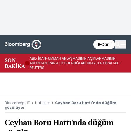
Canlı
ABD, İRAN-UMMAN ANLAŞMASININ AÇIKLANMASININ
AB
SON
ARDINDAN İRAN'A UYGULADIĞI ABLUKAYI KALDIRACAK -
GE
DAKİKA
REUTERS
UY
Bloomberg HT
Haberler
Ceyhan Boru Hattı'nda düğüm
çözülüyor
Ceyhan Boru Hattı'nda düğüm