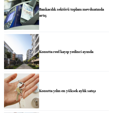
Bankacılık sektörü toplam mevduatında
artış
Konutta reel kayıp yedinci ayında
Konutta yılın en yüksek aylık satışı