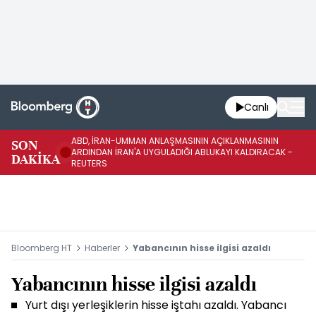
Canlı
ABD, İRAN-UMMAN ANLAŞMASININ AÇIKLANMASININ
AB
SON
ARDINDAN İRAN'A UYGULADIĞI ABLUKAYI KALDIRACAK -
GE
DAKİKA
REUTERS
UY
Bloomberg HT
Haberler
Yabancının hisse ilgisi azaldı
Yabancının hisse ilgisi azaldı
Yurt dışı yerleşiklerin hisse iştahı azaldı. Yabancı