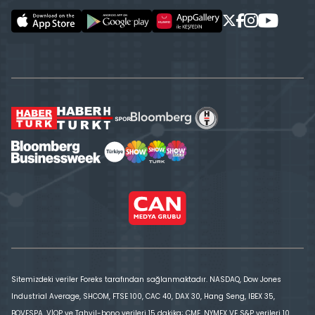
Sitemizdeki veriler Foreks tarafından sağlanmaktadır. NASDAQ, Dow Jones
Industrial Average, SHCOM, FTSE 100, CAC 40, DAX 30, Hang Seng, IBEX 35,
BOVESPA, VİOP ve Tahvil-bono verileri 15 dakika; CME, NYMEX VE S&P verileri 10