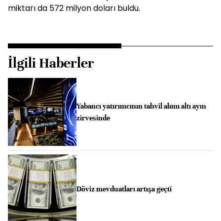
miktarı da 572 milyon doları buldu.
İlgili Haberler
Yabancı yatırımcının tahvil alımı altı ayın
zirvesinde
Döviz mevduatları artışa geçti