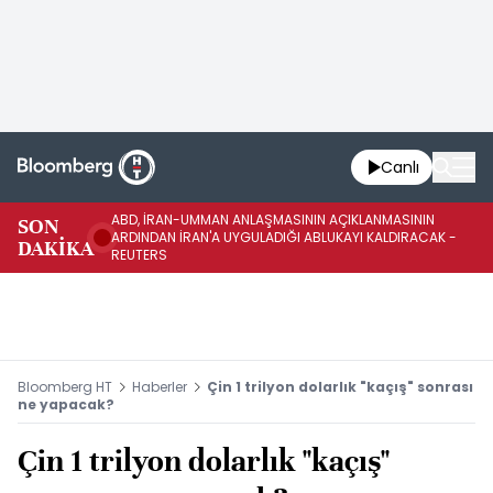
Canlı
ABD, İRAN-UMMAN ANLAŞMASININ AÇIKLANMASININ
AB
SON
ARDINDAN İRAN'A UYGULADIĞI ABLUKAYI KALDIRACAK -
GE
DAKİKA
REUTERS
UY
Bloomberg HT
Haberler
Çin 1 trilyon dolarlık "kaçış" sonrası
ne yapacak?
Çin 1 trilyon dolarlık "kaçış"