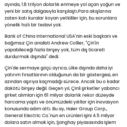
ayında, 1.8 trilyon dolarlık erimeye yol açan yoğun ve
yeni bir satış dalgasıyla karşılaştı.Para akışlarına
zaten katı kuralar koyan yetkililer için, bu sorunlara
yönelik hızlı bir tedavi yok.
Bank of China International USA'nin eski başkanı ve
bağımsız Çin analisti Andrew Collier, "Çin'in
yapabileceği fazla birşey yok, tüm dış ticareti
durdurmak dışında" dedi.
Çin'de sermaye göçü ayrıca, ülke dışında daha iyi
yatırım fırsatlarının olduğunun da bir göstergesi, en
azından aşırıya kaçmadığı sürece. Ancak bu o kadar
dakötü birşey değil. Geçen yıl, Çinli şirketler yabancı
şirket alımları için 61 milyar dolarlık rekor düzeyde
harcama yaptı ve önümüzdeki yıkllar için inovasyon
konusunda adım attı. Bu ay, Haier Group Corp.,
General Electric Co.'nun en ürünleri işini 4.5 milyar
dolara satın almak için, Şanghay piyasasında işlem