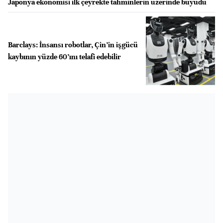
Japonya ekonomisi ilk çeyrekte tahminlerin üzerinde büyüdü
Barclays: İnsansı robotlar, Çin’in işgücü
kaybının yüzde 60’ını telafi edebilir