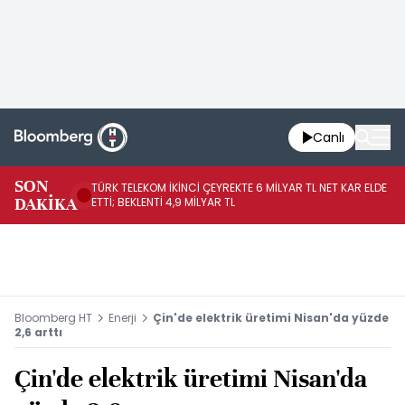
Canlı
SON
TÜRK TELEKOM İKİNCİ ÇEYREKTE 6 MİLYAR TL NET KAR ELDE
AB
DAKİKA
ETTİ; BEKLENTİ 4,9 MİLYAR TL
İR
Bloomberg HT
Enerji
Çin'de elektrik üretimi Nisan'da yüzde
2,6 arttı
Çin'de elektrik üretimi Nisan'da