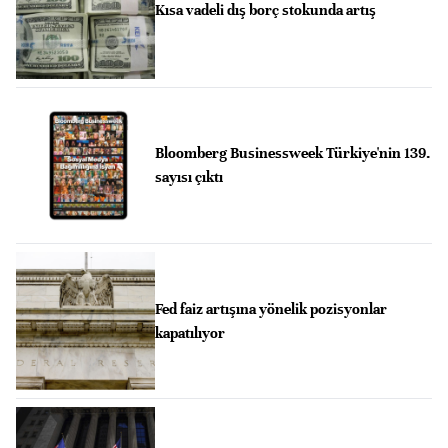
Kısa vadeli dış borç stokunda artış
Bloomberg Businessweek Türkiye'nin 139.
sayısı çıktı
Fed faiz artışına yönelik pozisyonlar
kapatılıyor