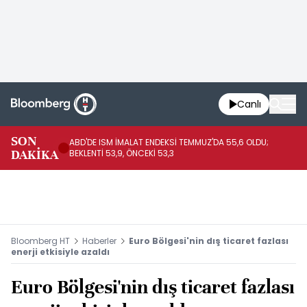
Canlı
SON
ABD'DE ISM İMALAT ENDEKSİ TEMMUZ'DA 55,6 OLDU;
AB
DAKİKA
BEKLENTİ 53,9, ÖNCEKİ 53,3
BE
Bloomberg HT
Haberler
Euro Bölgesi'nin dış ticaret fazlası
enerji etkisiyle azaldı
Euro Bölgesi'nin dış ticaret fazlası