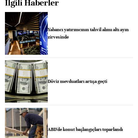
İlgili Haberler
Yabancı yatırımcının tahvil alımı altı ayın
zirvesinde
Döviz mevduatları artışa geçti
ABD'de konut başlangıçları toparlandı