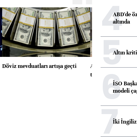
4
ABD'de öz
altında
5
Altın krit
Döviz mevduatları artışa geçti
ABD'de konut başla
6
toparlandı
İSO Başka
modeli ça
7
İki İngili