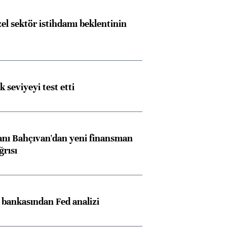
el sektör istihdamı beklentinin
Almanya, Commerzbank
Ba
konusunda Unicredit ile
me
görüşmelere hazırlanıyor
ik seviyeyi test etti
ngıçları
nı Bahçıvan'dan yeni finansman
ğrısı
z bankasından Fed analizi