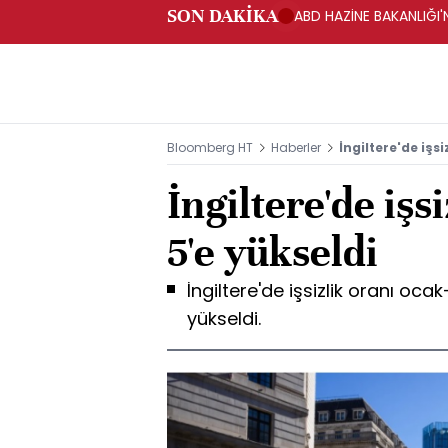
SON DAKİKA
ABD HAZİNE BAKANLIĞI'N
Bloomberg HT
Haberler
İngiltere'de işs
İngiltere'de işs
5'e yükseldi
İngiltere'de işsizlik oranı o
yükseldi.