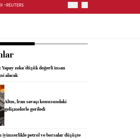
RDI -REUTERS
KOÇ HOLDİNG İKİNCİ ÇEYR
nlar
 Yapay zeka 'düşük değerli insan
ni alacak
Altın, İran savaşı konusundaki
gelişmelerle geriledi
an iyimserlikle petrol ve borsalar düşüşte