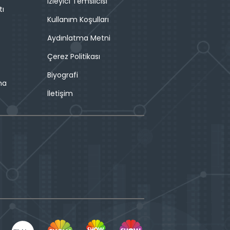
İzleyici Temsilcisi
tı
Kullanım Koşulları
Aydınlatma Metni
Çerez Politikası
Biyografi
ma
İletişim