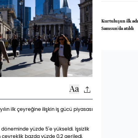
Kurtuluşun ilk adı
Samsun'da atıldı
yılın ilk çeyreğine ilişkin iş gücü piyasası
 döneminde yüzde 5'e yükseldi. İşsizlik
 çeyreklik bazda yüzde 0,2 geriledi.