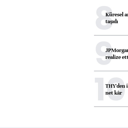
8
Küresel ar
taşıdı
9
JPMorgan
realize ett
10
THY'den i
net kâr