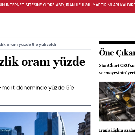
IN İNTERNET SİTESİNE GÖRE ABD, İRAN İLE İLGİLİ YAPTIRIMLARI KALDI
izlik oranı yüzde 5'e yükseldi
Öne Çıka
izlik oranı yüzde
StanChart CEO'su:
sermayesinin' yeri
cak-mart döneminde yüzde 5'e
İran'a ilişkin azal