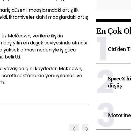
hariç düzenli maaşlarındaki artış ilk
ldi, ikramiyeler dahil maaşlardaki artış
En Çok O
1
Liz McKeown, verilere ilişkin
on beş yılın en düşük seviyesinde olması
Citi'den 
aha yüksek olması nedeniyle iş gücü
 belirtti.
2
 da yavaşladığını kaydeden McKeown,
retli sektörlerde yeni iş ilanları ve
SpaceX hi
ti.
düşüş
3
Motorine 