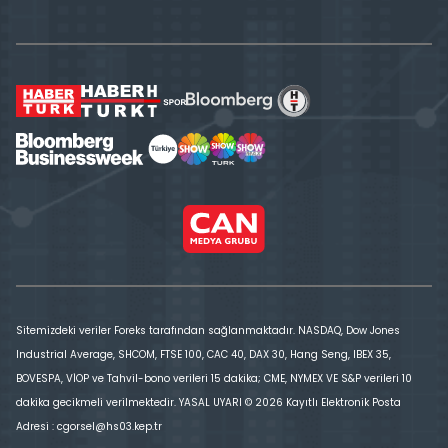
Sitemizdeki veriler Foreks tarafından sağlanmaktadır. NASDAQ, Dow Jones
Industrial Average, SHCOM, FTSE 100, CAC 40, DAX 30, Hang Seng, IBEX 35,
BOVESPA, VİOP ve Tahvil-bono verileri 15 dakika; CME, NYMEX VE S&P verileri 10
dakika gecikmeli verilmektedir. YASAL UYARI © 2026 Kayıtlı Elektronik Posta
Adresi : cgorsel@hs03.kep.tr