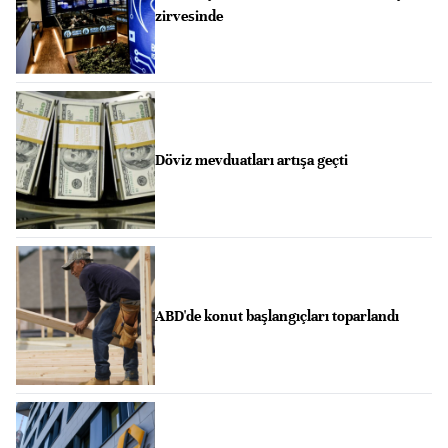
zirvesinde
Döviz mevduatları artışa geçti
ABD'de konut başlangıçları toparlandı