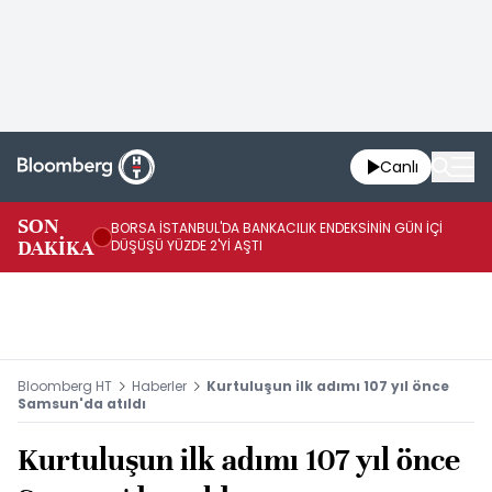
Canlı
SON
BORSA İSTANBUL'DA BANKACILIK ENDEKSİNİN GÜN İÇİ
EU
DAKİKA
DÜŞÜŞÜ YÜZDE 2'Yİ AŞTI
AR
Bloomberg HT
Haberler
Kurtuluşun ilk adımı 107 yıl önce
Samsun'da atıldı
Kurtuluşun ilk adımı 107 yıl önce