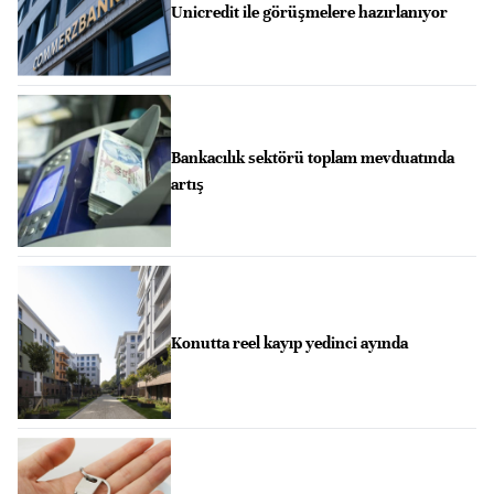
Unicredit ile görüşmelere hazırlanıyor
Bankacılık sektörü toplam mevduatında
artış
Konutta reel kayıp yedinci ayında