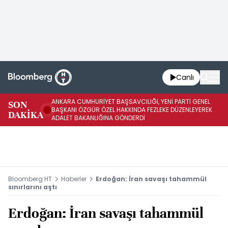
Canlı
ANKARA CUMHURİYET BAŞSAVCILIĞI, YENİ PARTİ GENEL
SON
YE
BAŞKANI ÖZGÜR ÖZEL HAKKINDA FEZLEKE DÜZENLEYEREK
DAKİKA
HA
ADALET BAKANLIĞINA GÖNDERDİ
Bloomberg HT
Haberler
Erdoğan: İran savaşı tahammül
sınırlarını aştı
Erdoğan: İran savaşı tahammül