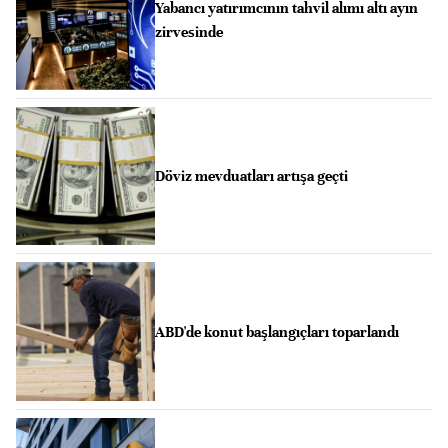
Yabancı yatırımcının tahvil alımı altı ayın
zirvesinde
Döviz mevduatları artışa geçti
ABD'de konut başlangıçları toparlandı