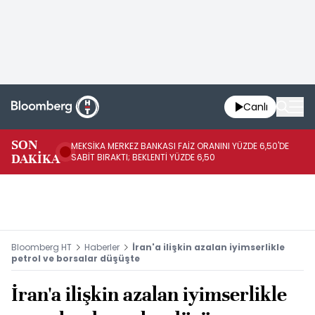
Canlı
SON
MEKSİKA MERKEZ BANKASI FAİZ ORANINI YÜZDE 6,50'DE
OY
DAKİKA
SABİT BIRAKTI; BEKLENTİ YÜZDE 6,50
AÇ
Bloomberg HT
Haberler
İran'a ilişkin azalan iyimserlikle
petrol ve borsalar düşüşte
İran'a ilişkin azalan iyimserlikle