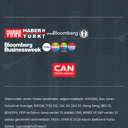
Sitemizdeki veriler Foreks tarafından sağlanmaktadır. NASDAQ, Dow Jones
Industrial Average, SHCOM, FTSE 100, CAC 40, DAX 30, Hang Seng, IBEX 35,
BOVESPA, VİOP ve Tahvil-bono verileri 15 dakika; CME, NYMEX VE S&P verileri 10
dakika gecikmeli verilmektedir. YASAL UYARI © 2026 Kayıtlı Elektronik Posta
Adresi : cgorsel@hs03.kep.tr