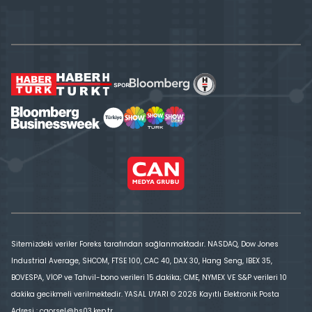
Sitemizdeki veriler Foreks tarafından sağlanmaktadır. NASDAQ, Dow Jones
Industrial Average, SHCOM, FTSE 100, CAC 40, DAX 30, Hang Seng, IBEX 35,
BOVESPA, VİOP ve Tahvil-bono verileri 15 dakika; CME, NYMEX VE S&P verileri 10
dakika gecikmeli verilmektedir. YASAL UYARI © 2026 Kayıtlı Elektronik Posta
Adresi : cgorsel@hs03.kep.tr