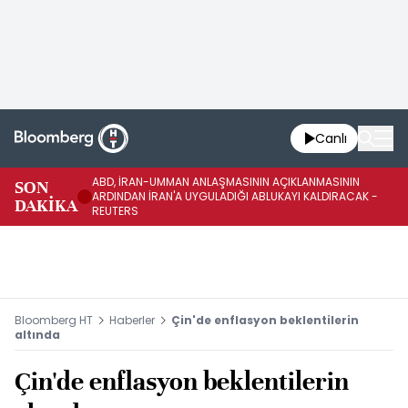
Canlı
ABD, İRAN-UMMAN ANLAŞMASININ AÇIKLANMASININ
AB
SON
ARDINDAN İRAN'A UYGULADIĞI ABLUKAYI KALDIRACAK -
GE
DAKİKA
REUTERS
UY
Bloomberg HT
Haberler
Çin'de enflasyon beklentilerin
altında
Çin'de enflasyon beklentilerin