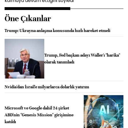
kalmaya devam ettiğini söyledi
Öne Çıkanlar
Trump: Ukrayna anlaşma konusunda hızlı hareket etmeli
Trump, Fed başkan adayı Waller'ı "harika"
olarak tanımladı
Nvidia'dan İsrail'e milyarlarca dolarlık yatırım
Microsoft ve Google dahil 24 şirket
ABD'nin "Genesis Mission" girişimine
katıldı