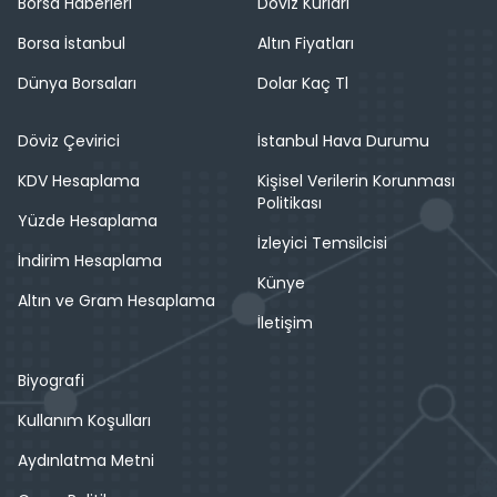
Borsa Haberleri
Döviz Kurları
Borsa İstanbul
Altın Fiyatları
Dünya Borsaları
Dolar Kaç Tl
Döviz Çevirici
İstanbul Hava Durumu
KDV Hesaplama
Kişisel Verilerin Korunması
Politikası
Yüzde Hesaplama
İzleyici Temsilcisi
İndirim Hesaplama
Künye
Altın ve Gram Hesaplama
İletişim
Biyografi
Kullanım Koşulları
Aydınlatma Metni