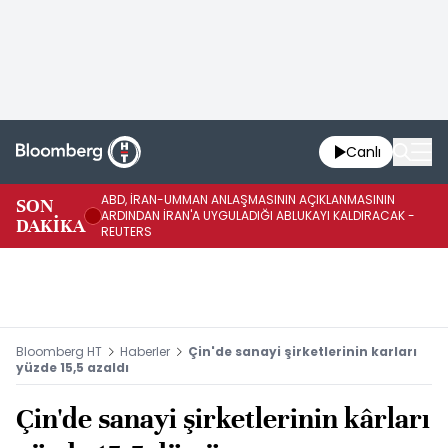
Canlı
ABD, İRAN-UMMAN ANLAŞMASININ AÇIKLANMASININ
AB
SON
ARDINDAN İRAN'A UYGULADIĞI ABLUKAYI KALDIRACAK -
GE
DAKİKA
REUTERS
UY
Bloomberg HT
Haberler
Çin'de sanayi şirketlerinin karları
yüzde 15,5 azaldı
Çin'de sanayi şirketlerinin kârları