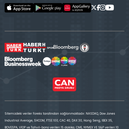
Sitemizdeki veriler Foreks tarafından sağlanmaktadır. NASDAQ, Dow Jones
Industrial Average, SHCOM, FTSE 100, CAC 40, DAX 30, Hang Seng, IBEX 35,
BOVESPA, VİOP ve Tahvil-bono verileri 15 dakika; CME, NYMEX VE S&P verileri 10