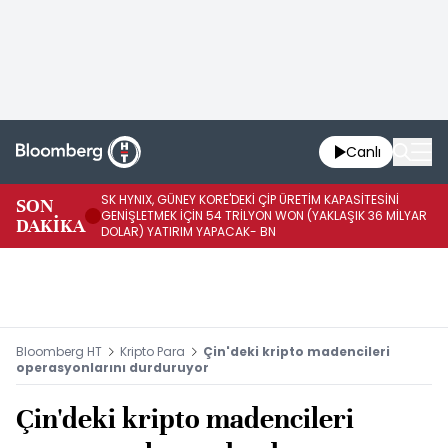
Canlı
SK HYNIX, GÜNEY KORE'DEKİ ÇİP ÜRETİM KAPASİTESİNİ
SON
BO
GENİŞLETMEK İÇİN 54 TRİLYON WON (YAKLAŞIK 36 MİLYAR
DAKİKA
AR
DOLAR) YATIRIM YAPACAK- BN
Bloomberg HT
Kripto Para
Çin'deki kripto madencileri
operasyonlarını durduruyor
Çin'deki kripto madencileri