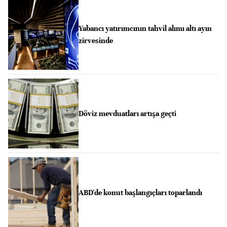
Yabancı yatırımcının tahvil alımı altı ayın
zirvesinde
Döviz mevduatları artışa geçti
ABD'de konut başlangıçları toparlandı