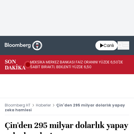
Canlı
SON
MEKSİKA MERKEZ BANKASI FAİZ ORANINI YÜZDE 6,50'DE
OY
DAKİKA
SABİT BIRAKTI; BEKLENTİ YÜZDE 6,50
AÇ
Bloomberg HT
Haberler
Çin'den 295 milyar dolarlık yapay
zeka hamlesi
Çin'den 295 milyar dolarlık yapay