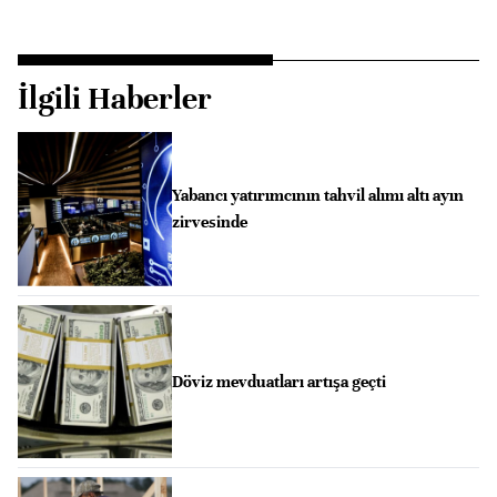
İlgili Haberler
Yabancı yatırımcının tahvil alımı altı ayın
zirvesinde
Döviz mevduatları artışa geçti