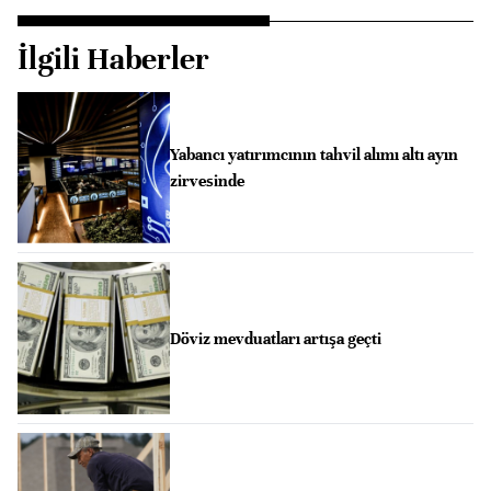
İlgili Haberler
Yabancı yatırımcının tahvil alımı altı ayın
zirvesinde
Döviz mevduatları artışa geçti