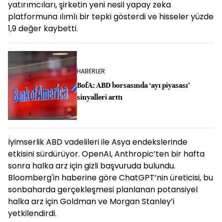
yatırımcıları, şirketin yeni nesil yapay zeka
platformuna ılımlı bir tepki gösterdi ve hisseler yüzde
1,9 değer kaybetti.
HABERLER
BofA: ABD borsasında ‘ayı piyasası’
sinyalleri arttı
İyimserlik ABD vadelileri ile Asya endekslerinde
etkisini sürdürüyor. OpenAI, Anthropic’ten bir hafta
sonra halka arz için gizli başvuruda bulundu.
Bloomberg'in haberine göre ChatGPT’nin üreticisi, bu
sonbaharda gerçekleşmesi planlanan potansiyel
halka arz için Goldman ve Morgan Stanley’i
yetkilendirdi.