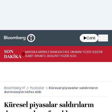
Canlı
SON
MEKSİKA MERKEZ BANKASI FAİZ ORANINI YÜZDE 6,50'DE
OY
DAKİKA
SABİT BIRAKTI; BEKLENTİ YÜZDE 6,50
AÇ
Bloomberg HT
Piyasalar
Küresel piyasalar saldırıların
durmasıyla nefes aldı
Küresel piyasalar saldırıların