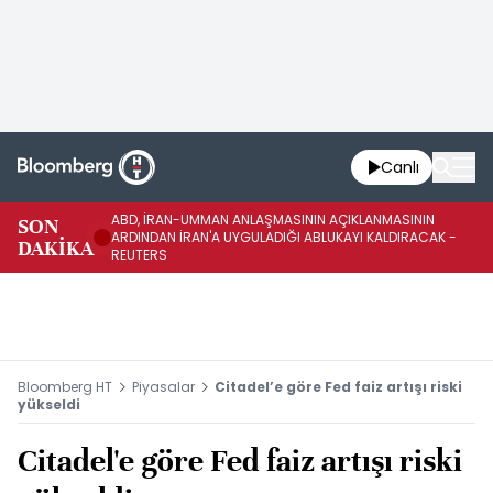
Canlı
ABD, İRAN-UMMAN ANLAŞMASININ AÇIKLANMASININ
AB
SON
ARDINDAN İRAN'A UYGULADIĞI ABLUKAYI KALDIRACAK -
GE
DAKİKA
REUTERS
UY
Bloomberg HT
Piyasalar
Citadel’e göre Fed faiz artışı riski
yükseldi
Citadel'e göre Fed faiz artışı riski