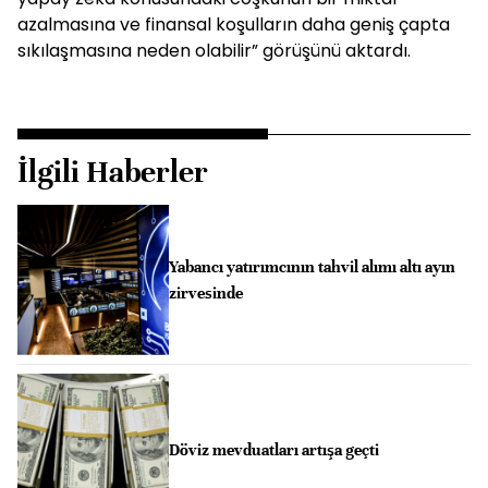
azalmasına ve finansal koşulların daha geniş çapta
sıkılaşmasına neden olabilir” görüşünü aktardı.
İlgili Haberler
Yabancı yatırımcının tahvil alımı altı ayın
zirvesinde
Döviz mevduatları artışa geçti