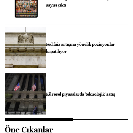
sayısı çıktı
Fed faiz artışına yönelik pozisyonlar
kapatılıyor
Küresel piyasalarda 'teknolojik' satış
Öne Çıkanlar