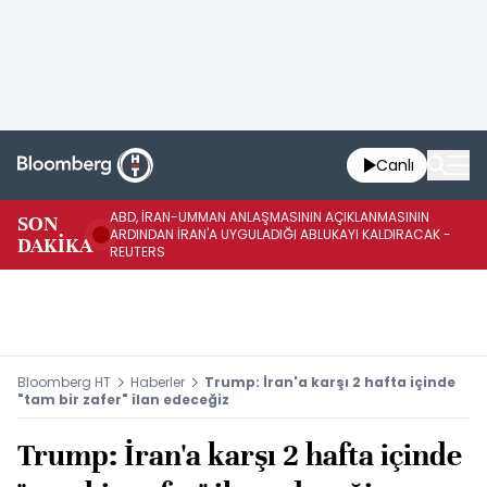
Canlı
ABD, İRAN-UMMAN ANLAŞMASININ AÇIKLANMASININ
AB
SON
ARDINDAN İRAN'A UYGULADIĞI ABLUKAYI KALDIRACAK -
GE
DAKİKA
REUTERS
UY
Bloomberg HT
Haberler
Trump: İran'a karşı 2 hafta içinde
"tam bir zafer" ilan edeceğiz
Trump: İran'a karşı 2 hafta içinde