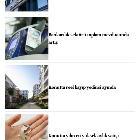
Bankacılık sektörü toplam mevduatında
artış
Konutta reel kayıp yedinci ayında
Konutta yılın en yüksek aylık satışı