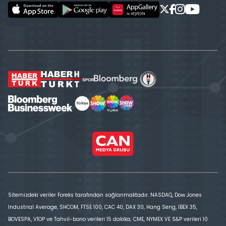
Sitemizdeki veriler Foreks tarafından sağlanmaktadır. NASDAQ, Dow Jones
Industrial Average, SHCOM, FTSE 100, CAC 40, DAX 30, Hang Seng, IBEX 35,
BOVESPA, VİOP ve Tahvil-bono verileri 15 dakika; CME, NYMEX VE S&P verileri 10