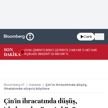
Canlı
İR
SON
OYAK ÇİMENTO İKİNCİ ÇEYREKTE 2 MİLYAR TL NET KAR
YÖ
DAKİKA
AÇIKLADI; BEKLENTİ 1,5 MİLYAR TL
OL
Bloomberg HT
Haberler
Çin'in ihracatında düşüş,
ithalatında sürpriz büyüme
Çin'in ihracatında düşüş,