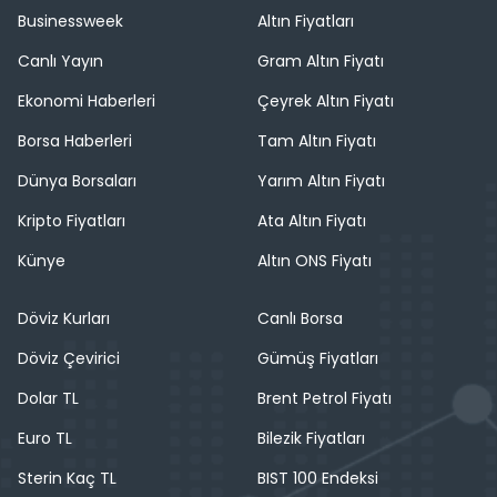
Businessweek
Altın Fiyatları
Canlı Yayın
Gram Altın Fiyatı
Ekonomi Haberleri
Çeyrek Altın Fiyatı
Borsa Haberleri
Tam Altın Fiyatı
Dünya Borsaları
Yarım Altın Fiyatı
Kripto Fiyatları
Ata Altın Fiyatı
Künye
Altın ONS Fiyatı
Döviz Kurları
Canlı Borsa
Döviz Çevirici
Gümüş Fiyatları
Dolar TL
Brent Petrol Fiyatı
Euro TL
Bilezik Fiyatları
Sterin Kaç TL
BIST 100 Endeksi