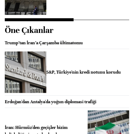
Öne Çıkanlar
Trump’tan İran’a Çarşamba ültimatomu
S&P, Türkiye'nin kredi notunu korudu
Erdoğan'dan Antalya'da yoğun diplomasi trafiği
İran: Hürmüz'den geçişler bizim