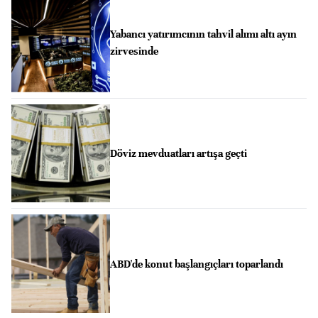
Yabancı yatırımcının tahvil alımı altı ayın
zirvesinde
Döviz mevduatları artışa geçti
ABD'de konut başlangıçları toparlandı