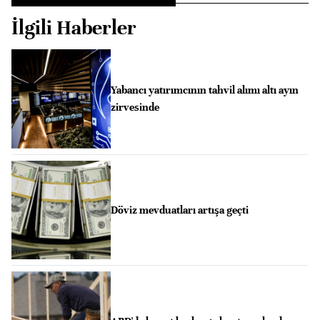
İlgili Haberler
Yabancı yatırımcının tahvil alımı altı ayın
zirvesinde
Döviz mevduatları artışa geçti