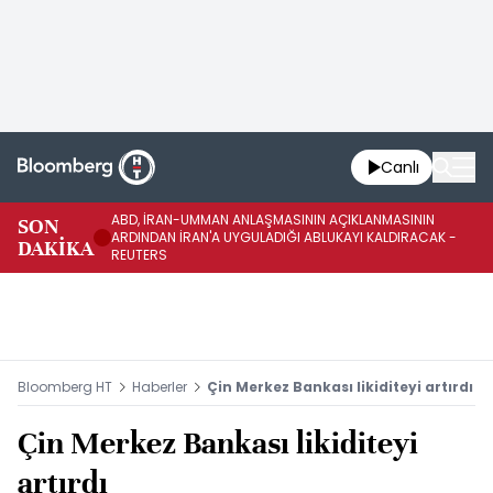
Canlı
ABD, İRAN-UMMAN ANLAŞMASININ AÇIKLANMASININ
AB
SON
ARDINDAN İRAN'A UYGULADIĞI ABLUKAYI KALDIRACAK -
GE
DAKİKA
REUTERS
UY
Bloomberg HT
Haberler
Çin Merkez Bankası likiditeyi artırdı
Çin Merkez Bankası likiditeyi
artırdı