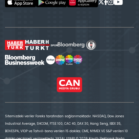
Sitemizdeki veriler Foreks tarafından sağlanmaktadır. NASDAQ, Dow Jones
Industrial Average, SHCOM, FTSE 100, CAC 40, DAX 30, Hang Seng, IBEX 35,
BOVESPA, VİOP ve Tahvil-bono verileri 15 dakika; CME, NYMEX VE S&P verileri 10
dakika gecikmeli verilmektedir. YASAL UYARI © 2026 Kayıtlı Elektronik Posta