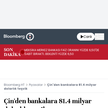
Canlı
SON
MEKSİKA MERKEZ BANKASI FAİZ ORANINI YÜZDE 6,50'DE
OY
DAKİKA
SABİT BIRAKTI; BEKLENTİ YÜZDE 6,50
AÇ
Bloomberg HT
Piyasalar
Çin'den bankalara 81.4 milyar
dolarlık teşvik
Çin'den bankalara 81.4 milyar