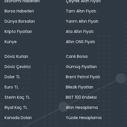
Ekonomi Haberleri
Çeyrek Altın Fiyatı
Borsa Haberleri
Tam Altın Fiyatı
Dünya Borsaları
Yarım Altın Fiyatı
Kripto Fiyatları
Ata Altın Fiyatı
Künye
Altın ONS Fiyatı
Döviz Kurları
Canlı Borsa
Döviz Çevirici
Gümüş Fiyatları
Dolar TL
Brent Petrol Fiyatı
Euro TL
Bilezik Fiyatları
Sterin Kaç TL
BIST 100 Endeksi
Riyal Kaç TL
Altın Hesaplama
Kanada Doları
Yüzde Hesaplama