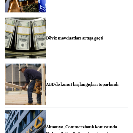
Döviz mevduatları artışa geçti
ABD'de konut başlangıçları toparlandı
Almanya, Commerzbank konusunda