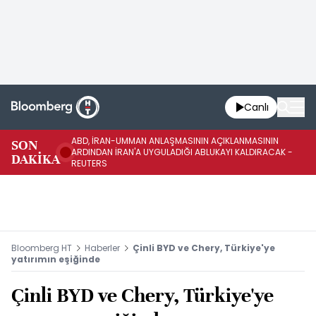
Canlı
ABD, İRAN-UMMAN ANLAŞMASININ AÇIKLANMASININ
AB
SON
ARDINDAN İRAN'A UYGULADIĞI ABLUKAYI KALDIRACAK -
GE
DAKİKA
REUTERS
UY
Bloomberg HT
Haberler
Çinli BYD ve Chery, Türkiye'ye
yatırımın eşiğinde
Çinli BYD ve Chery, Türkiye'ye