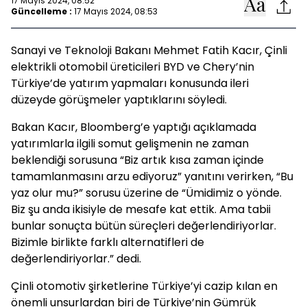
17 Mayıs 2024, 08:52
Güncelleme :
17 Mayıs 2024, 08:53
Sanayi ve Teknoloji Bakanı Mehmet Fatih Kacır, Çinli
elektrikli otomobil üreticileri BYD ve Chery’nin
Türkiye’de yatırım yapmaları konusunda ileri
düzeyde görüşmeler yaptıklarını söyledi.
Bakan Kacır, Bloomberg’e yaptığı açıklamada
yatırımlarla ilgili somut gelişmenin ne zaman
beklendiği sorusuna “Biz artık kısa zaman içinde
tamamlanmasını arzu ediyoruz” yanıtını verirken, “Bu
yaz olur mu?” sorusu üzerine de “Ümidimiz o yönde.
Biz şu anda ikisiyle de mesafe kat ettik. Ama tabii
bunlar sonuçta bütün süreçleri değerlendiriyorlar.
Bizimle birlikte farklı alternatifleri de
değerlendiriyorlar.” dedi.
Çinli otomotiv şirketlerine Türkiye’yi cazip kılan en
önemli unsurlardan biri de Türkiye’nin Gümrük