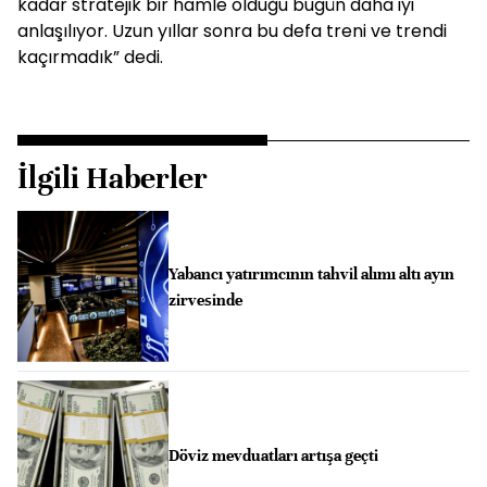
kadar stratejik bir hamle olduğu bugün daha iyi
anlaşılıyor. Uzun yıllar sonra bu defa treni ve trendi
kaçırmadık” dedi.
İlgili Haberler
Yabancı yatırımcının tahvil alımı altı ayın
zirvesinde
Döviz mevduatları artışa geçti