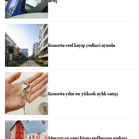
artış
Konutta reel kayıp yedinci ayında
Konutta yılın en yüksek aylık satışı
Mevcut ve yeni kiracı enflasyon makası