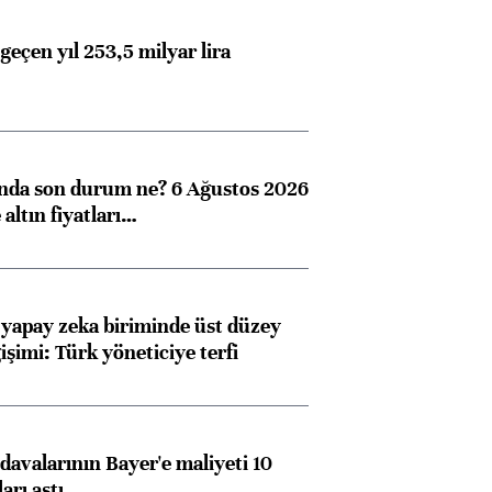
görüşmelere hazırlanıyor
geçen yıl 253,5 milyar lira
ngıçları
ında son durum ne? 6 Ağustos 2026
altın fiyatları…
 yapay zeka biriminde üst düzey
işimi: Türk yöneticiye terfi
avalarının Bayer'e maliyeti 10
arı aştı