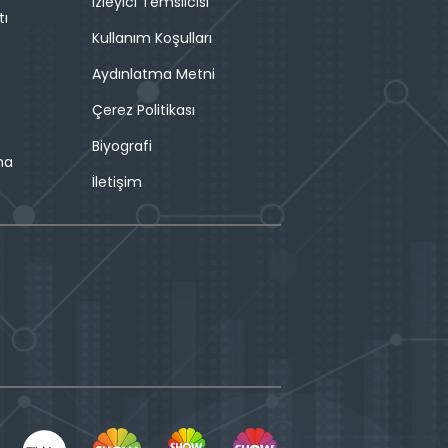
İzleyici Temsilcisi
tı
Kullanım Koşulları
Aydınlatma Metni
Çerez Politikası
Biyografi
ma
İletişim