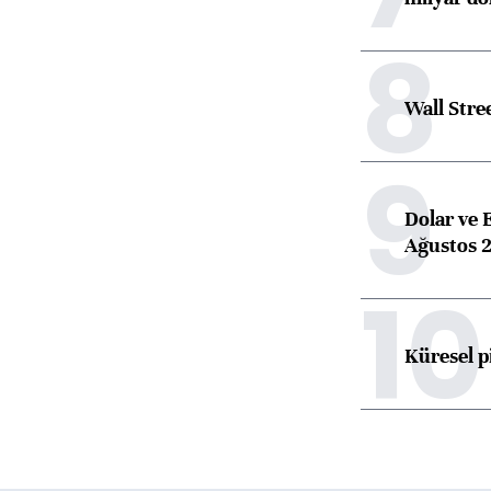
8
Wall Stre
9
Dolar ve 
Ağustos 2
10
Küresel p