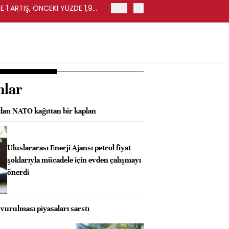
 1 ARTIŞ, ÖNCEKİ YÜZDE 1,9
EURO BÖLGESİ'NDE PERAKE
0,4 ARTIŞ
nlar
an NATO kağıttan bir kaplan
Uluslararası Enerji Ajansı petrol fiyat
şoklarıyla mücadele için evden çalışmayı
önerdi
 vurulması piyasaları sarstı