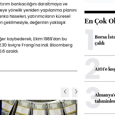
tırım bankacılığını daraltmaya ve
rmeye yönelik yeniden yapılanma planını
ka hisseleri, yatırımcıların küresel
En Çok O
i çekilmesiyle, değerinin yaklaşık
1
Borsa İst
 değer kaybederek, Ekim 1989'dan bu
çaldı
.30 İsviçre Frangı'na indi. Bloomberg
.6 azaldı.
2
A101'e ko
3
Almanya'd
tahminler