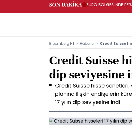
SON DAKİKA
EURO BÖLGESİ'NDE PERA
ARTIŞ
Bloomberg HT
Haberler
Credit Suisse his
Credit Suisse hi
dip seviyesine 
Credit Suisse hisse senetleri
planına ilişkin endişelerin kü
17 yılın dip seviyesine indi