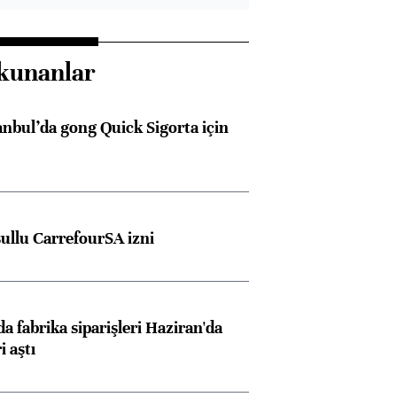
kunanlar
anbul’da gong Quick Sigorta için
şullu CarrefourSA izni
a fabrika siparişleri Haziran'da
i aştı
Almanya, Commerzbank
Ba
konusunda Unicredit ile
me