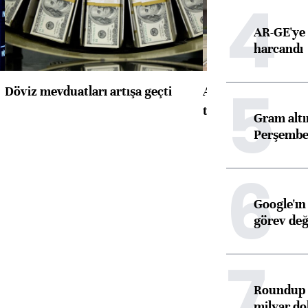
4
AR-GE'ye 
harcandı
5
Döviz mevduatları artışa geçti
ABD'de konut başla
toparlandı
Gram alt
Perşembe 
6
Google'ın
görev değ
7
Roundup d
milyar dol