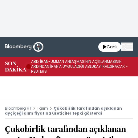
Canlı
ABD, İRAN-UMMAN ANLAŞMASININ AÇIKLANMASININ
AB
SON
ARDINDAN İRAN'A UYGULADIĞI ABLUKAYI KALDIRACAK -
GE
DAKİKA
REUTERS
UY
Bloomberg HT
Tarım
Çukobirlik tarafından açıklanan
ayçiçeği alım fiyatına üreticiler tepki gösterdi
Çukobirlik tarafından açıklanan