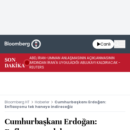
Canlı
ABD, İRAN-UMMAN ANLAŞMASININ AÇIKLANMASININ
AB
SON
ARDINDAN İRAN'A UYGULADIĞI ABLUKAYI KALDIRACAK -
GE
DAKİKA
REUTERS
UY
Bloomberg HT
Haberler
Cumhurbaşkanı Erdoğan:
Enflasyonu tek haneye indireceğiz
Cumhurbaşkanı Erdoğan: