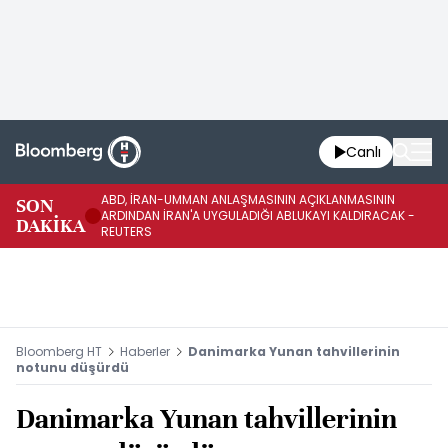
Canlı
ABD, İRAN-UMMAN ANLAŞMASININ AÇIKLANMASININ
AB
SON
ARDINDAN İRAN'A UYGULADIĞI ABLUKAYI KALDIRACAK -
GE
DAKİKA
REUTERS
UY
Bloomberg HT
Haberler
Danimarka Yunan tahvillerinin
notunu düşürdü
Danimarka Yunan tahvillerinin