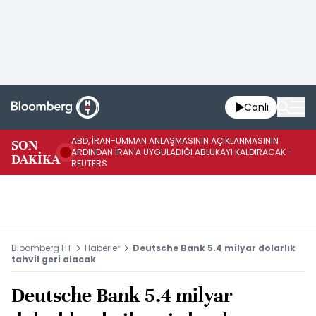
Canlı
ABD, İRAN-UMMAN ANLAŞMASININ AÇIKLANMASININ
AB
SON
ARDINDAN İRAN'A UYGULADIĞI ABLUKAYI KALDIRACAK -
GE
DAKİKA
REUTERS
UY
Bloomberg HT
Haberler
Deutsche Bank 5.4 milyar dolarlık
tahvil geri alacak
Deutsche Bank 5.4 milyar