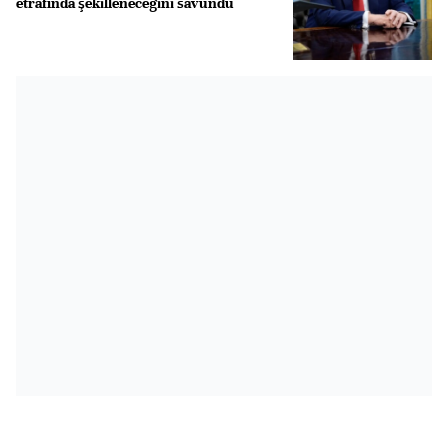
etrafında şekilleneceğini savundu