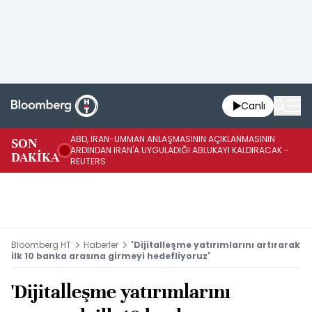
Canlı
ABD, İRAN-UMMAN ANLAŞMASININ AÇIKLANMASININ
AB
SON
ARDINDAN İRAN'A UYGULADIĞI ABLUKAYI KALDIRACAK -
GE
DAKİKA
REUTERS
UY
Bloomberg HT
Haberler
'Dijitalleşme yatırımlarını artırarak
ilk 10 banka arasına girmeyi hedefliyoruz'
'Dijitalleşme yatırımlarını