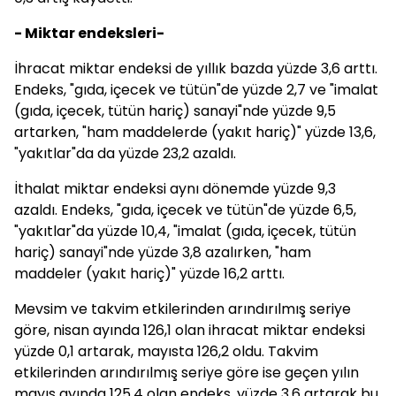
- Miktar endeksleri-
İhracat miktar endeksi de yıllık bazda yüzde 3,6 arttı.
Endeks, "gıda, içecek ve tütün"de yüzde 2,7 ve "imalat
(gıda, içecek, tütün hariç) sanayi"nde yüzde 9,5
artarken, "ham maddelerde (yakıt hariç)" yüzde 13,6,
"yakıtlar"da da yüzde 23,2 azaldı.
İthalat miktar endeksi aynı dönemde yüzde 9,3
azaldı. Endeks, "gıda, içecek ve tütün"de yüzde 6,5,
"yakıtlar"da yüzde 10,4, "imalat (gıda, içecek, tütün
hariç) sanayi"nde yüzde 3,8 azalırken, "ham
maddeler (yakıt hariç)" yüzde 16,2 arttı.
Mevsim ve takvim etkilerinden arındırılmış seriye
göre, nisan ayında 126,1 olan ihracat miktar endeksi
yüzde 0,1 artarak, mayısta 126,2 oldu. Takvim
etkilerinden arındırılmış seriye göre ise geçen yılın
mayıs ayında 125,4 olan endeks, yüzde 3,6 artarak bu