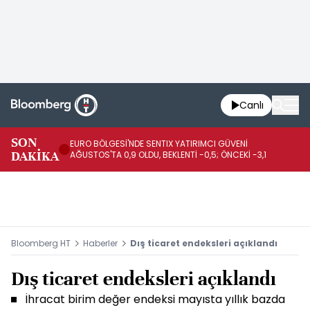
Canlı
SON
EURO BÖLGESİ'NDE SENTIX YATIRIMCI GÜVENİ
İR
DAKİKA
AĞUSTOS'TA 0,9 OLDU, BEKLENTİ -0,5; ÖNCEKİ -3,1
DE
Bloomberg HT
Haberler
Dış ticaret endeksleri açıklandı
Dış ticaret endeksleri açıklandı
İhracat birim değer endeksi mayısta yıllık bazda