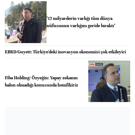
"12 milyarderin varlığı tüm dünya
nüfusunun varlığını geride bıraktı"
EBRD/Guyett: Türkiye'deki inovasyon ekonomisi çok etkileyici
Fiba Holding/ Özyeğin: Yapay zekanın
balon olmadığı konusunda hemfikiriz