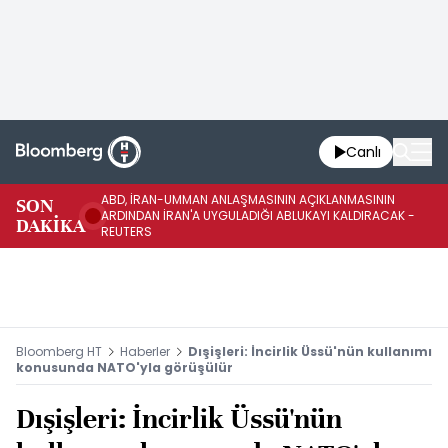
Canlı
ABD, İRAN-UMMAN ANLAŞMASININ AÇIKLANMASININ
AB
SON
ARDINDAN İRAN'A UYGULADIĞI ABLUKAYI KALDIRACAK -
GE
DAKİKA
REUTERS
UY
Bloomberg HT
Haberler
Dışişleri: İncirlik Üssü'nün kullanımı
konusunda NATO'yla görüşülür
Dışişleri: İncirlik Üssü'nün