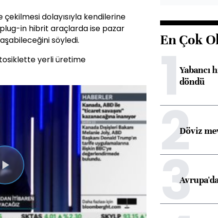
 çekilmesi dolayısıyla kendilerine
 plug-in hibrit araçlarda ise pazar
En Çok O
şabileceğini söyledi.
1
osiklette yerli üretime
Yabancı h
döndü
2
Döviz mev
3
Videoyu
Avrupa'da
Oynat