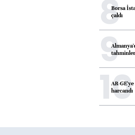
8
Borsa İst
çaldı
9
Almanya'd
tahminler
10
AR-GE'ye 
harcandı