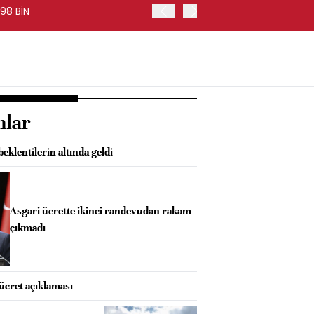
98 BİN
FED BAŞKANI WARSH, PİYA
nlar
eklentilerin altında geldi
Asgari ücrette ikinci randevudan rakam
çıkmadı
 ücret açıklaması