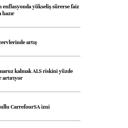
 enflasyonda yükseliş sürerse faiz
a hazır
rvlerinde artış
 maruz kalmak ALS riskini yüzde
 artırıyor
şullu CarrefourSA izni