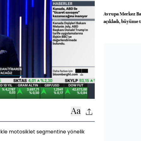
Avrupa Merkez Ban
açıkladı, büyüme t
likle motosiklet segmentine yönelik