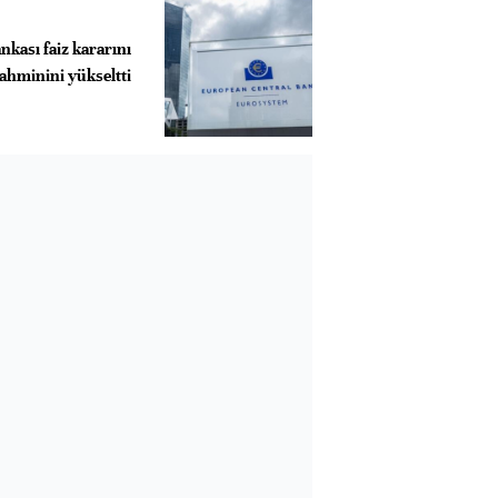
kası faiz kararını
ahminini yükseltti