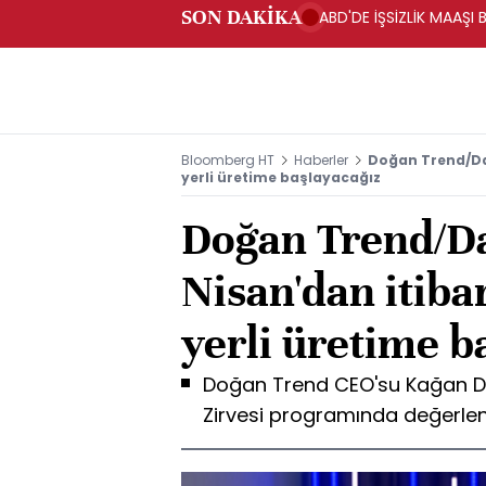
SON DAKİKA
ABD'DE İŞSİZLİK MAAŞI 
Bloomberg HT
Haberler
Doğan Trend/Dağ
yerli üretime başlayacağız
Doğan Trend/Da
Nisan'dan itiba
yerli üretime b
Doğan Trend CEO'su Kağan D
Zirvesi programında değerle