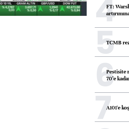
4
FT: Warsh
artırımın
5
TCMB reze
6
Pestisite
70’e kadar
7
A101'e ko