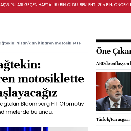
BAŞVURULARI GEÇEN HAFTA 199 BİN OLDU; BEKLENTİ 205 BİN, ÖNCEKİ 1
tekin: Nisan'dan itibaren motosiklette
Öne Çıka
ğtekin:
ABD'de enflasyon b
ren motosiklette
aşlayacağız
ağtekin Bloomberg HT Otomotiv
ndirmelerde bulundu.
Türk-İş'ten asgari